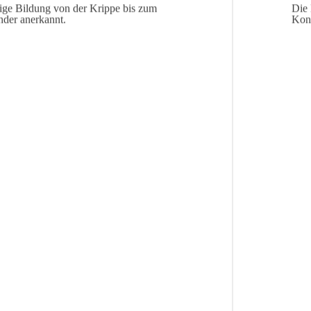
tige Bildung von der Krippe bis zum
Die 
nder anerkannt.
Konz