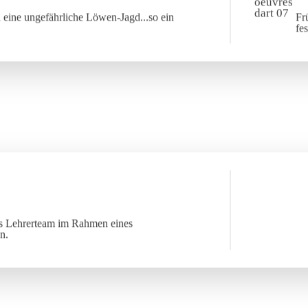
 eine ungefährliche Löwen-Jagd...so ein
Fr
fe
das Lehrerteam im Rahmen eines
n.