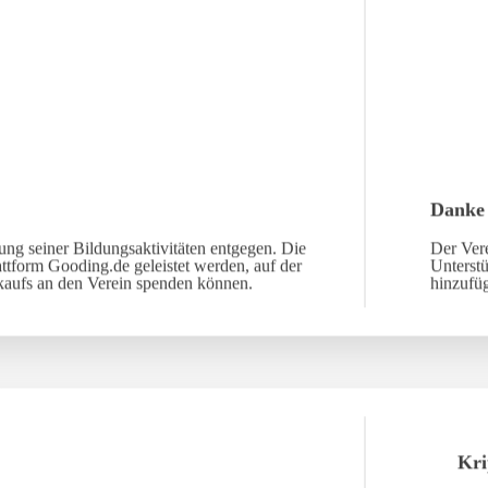
Danke
ng seiner Bildungsaktivitäten entgegen. Die
Der Vere
ttform Gooding.de geleistet werden, auf der
Unterst
nkaufs an den Verein spenden können.
hinzufü
Kri