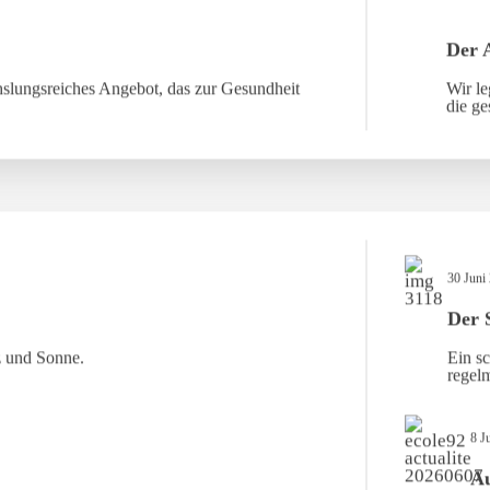
Der 
slungsreiches Angebot, das zur Gesundheit
Wir le
die ge
30 Juni
Der 
z und Sonne.
Ein sc
regelm
8 J
Au