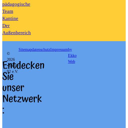
pädagogische
Team
Kantine
Der
Außenbereich
Sitemap
datenschutz
Impressum
by
©
Ekko
Entdecken
2026
Web
• École
Sie
92 e.V.
unser
Netzwerk
: