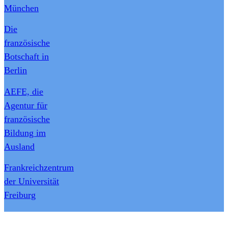
München
Die
französische
Botschaft in
Berlin
AEFE, die
Agentur für
französische
Bildung im
Ausland
Frankreichzentrum
der Universität
Freiburg