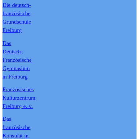
Die deutsch-
französische
Grundschule
Freiburg
Das
Deutsch-
Französische
Gymnasium
in Freiburg
Französisches
Kulturzentrum
Freiburg e. v.
Das
französische
Konsulat in