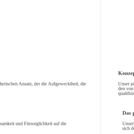
Konzep
eherischen Ansatz, der die Aufgewecktheit, die
Unser pä
den von 
qualifiz
Das 
samkeit und Fürsorglichkeit auf die
Unser
sich 