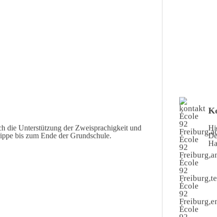
Ko
ch die Unterstützung der Zweisprachigkeit und
Hi
rippe bis zum Ende der Grundschule.
De
Ha