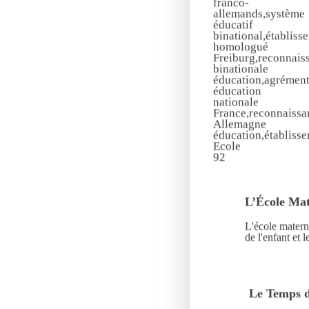
L’École Mat
L'école matern
de l'enfant et 
Le Temps d