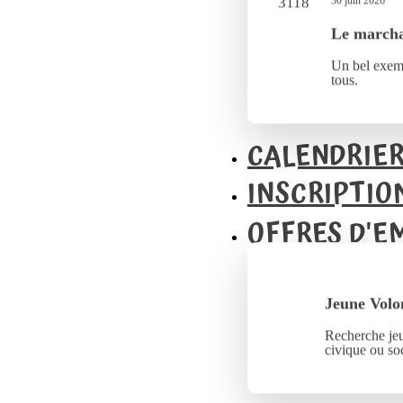
30 juin 2026
Le marcha
Un bel exemp
tous.
CALENDRIE
INSCRIPTIO
OFFRES D'E
Jeune Volo
Recherche jeu
civique ou soc