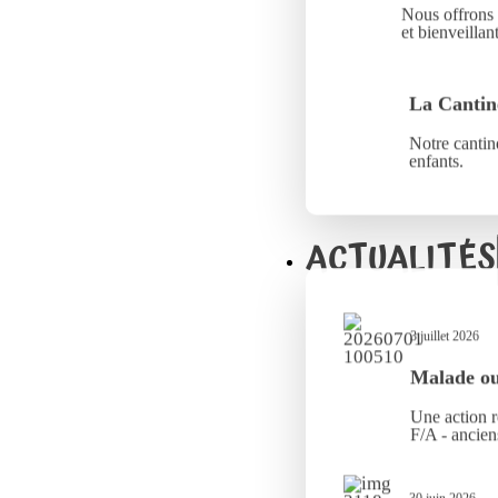
Nous offrons 
et bienveillant
La Cantin
Notre cantine
enfants.
ACTUALITÉS
3 juillet 2026
Malade ou 
Une action r
F/A - ancien