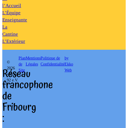
l’Accueil
L’Équipe
Enseignante
La
Cantine
L’Extérieur
Plan
Mentions
Politique de
by
©
de
Légales
Confidentialité
Ekko
Réseau
2026
Site
Web
• École
francophone
92 e.V.
de
Fribourg
: