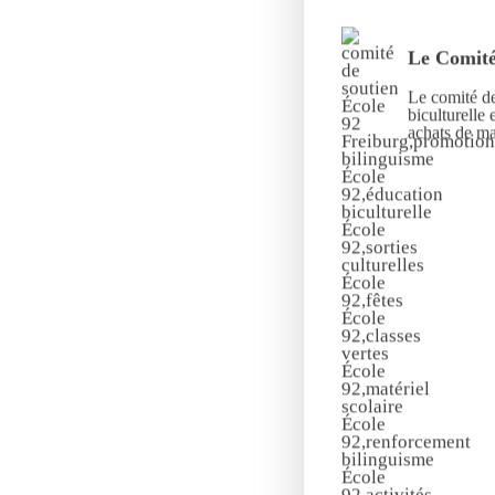
Le Comité
Le comité de
biculturelle 
achats de mat