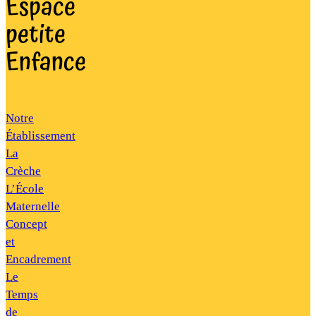
Espace
petite
Enfance
Notre
Établissement
La
Crèche
L’École
Maternelle
Concept
et
Encadrement
Le
Temps
de