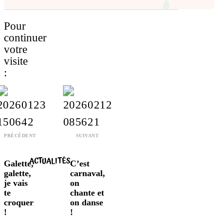
Pour
continuer
votre
visite
:
PRÉCÉDENT
SUIVANT
ACTUALITÉS
Galette,
C’est
galette,
carnaval,
je vais
on
te
chante et
croquer
on danse
!
!