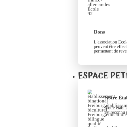
Dons
L'association Ecole
peuvent être effec
permettant de reve
ESPACE PET
Notre Éta
Notre établi
est reconnu 