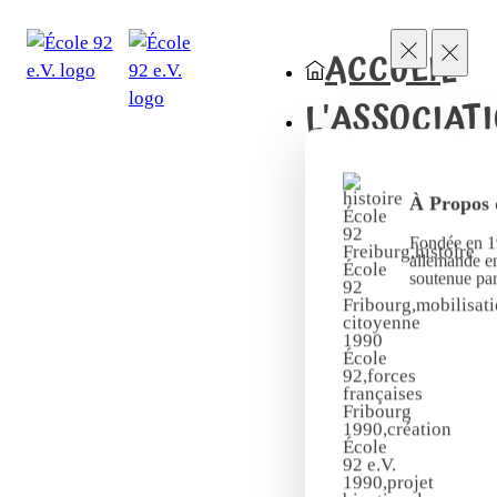
ACCUEIL
L'ASSOCIAT
À Propos 
Fondée en 19
allemande en
soutenue pa