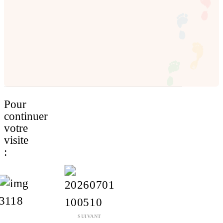
Pour
continuer
votre
visite
:
SUIVANT