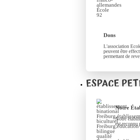
Dons
L'association Ecole
peuvent être effec
permettant de reve
ESPACE PET
Notre Éta
Notre établi
est reconnu 