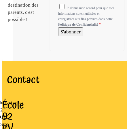
destination des
Je donne mon accord pour que mes
parents, c'est
informations soient utilisées et
possible !
enregistrées aux fins prévues dans notre
Politique de Confidentialité
*
S'abonner
Contact
École
bergstrasse
22
92
9115
e.V
ourg