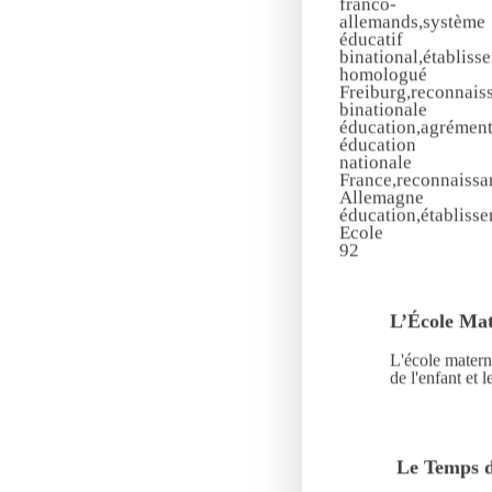
L’École Mat
L'école matern
de l'enfant et 
Le Temps d