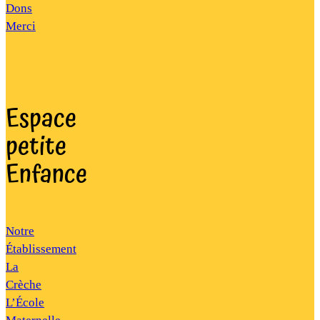
Dons
Merci
Espace
petite
Enfance
Notre
Établissement
La
Crèche
L’École