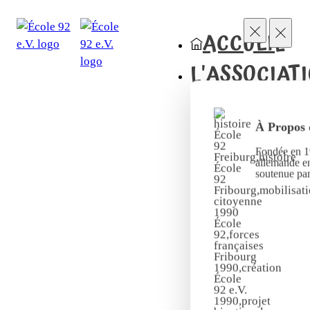
ACCUEIL
L'ASSOCIAT
À Propos 
Fondée en 19
allemande en
soutenue pa