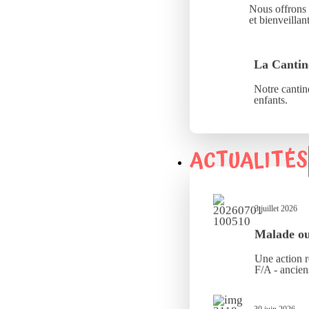
Nous offrons 
et bienveillant
La Cantin
Notre cantine
enfants.
ACTUALITÉS
3 juillet 2026
Malade ou 
Une action r
F/A - ancien