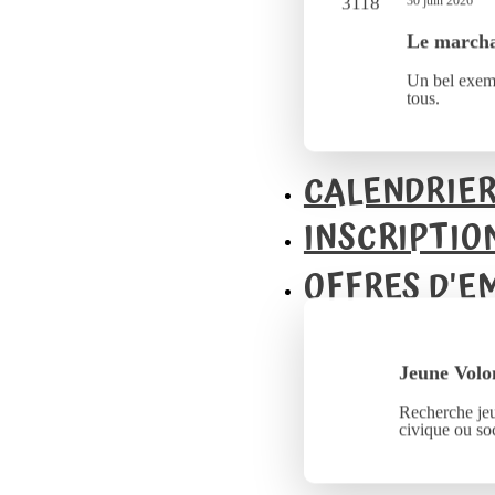
30 juin 2026
Le marcha
Un bel exemp
tous.
CALENDRIE
INSCRIPTIO
OFFRES D'E
Jeune Volo
Recherche jeu
civique ou soc