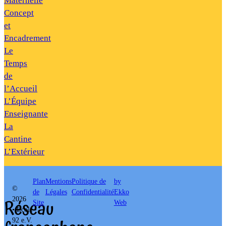
Maternelle
Concept
et
Encadrement
Le
Temps
de
l’Accueil
L’Équipe
Enseignante
La
Cantine
L’Extérieur
Plan
Mentions
Politique de
by
©
de
Légales
Confidentialité
Ekko
Réseau
2026
Site
Web
• École
92 e.V.