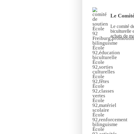
Le Comité
Le comité de
biculturelle 
achats de mat