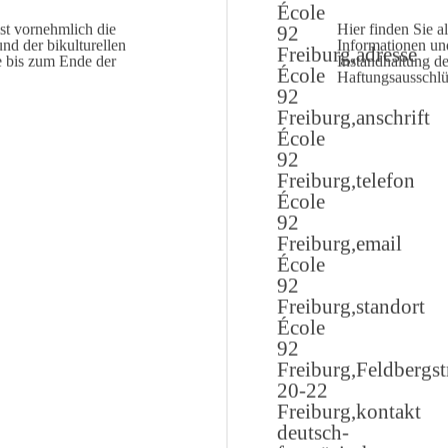
st vornehmlich die
Hier finden Sie a
nd der bikulturellen
Informationen un
e bis zum Ende der
Instandhaltung d
Haftungsausschlüs