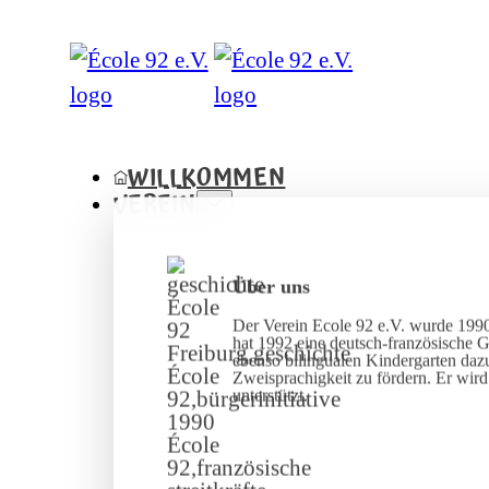
WILLKOMMEN
VEREIN
Über uns
Der Verein Ecole 92 e.V. wurde 1990
hat 1992 eine deutsch-französische 
ebenso bilingualen Kindergarten dazu
Zweisprachigkeit zu fördern. Er wir
unterstützt.