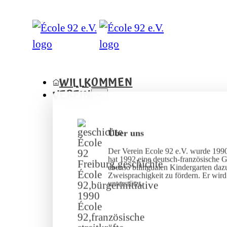
WILLKOMMEN
VEREIN
Über uns
Der Verein Ecole 92 e.V. wurde 1990
hat 1992 eine deutsch-französische 
ebenso bilingualen Kindergarten dazu
Zweisprachigkeit zu fördern. Er wir
unterstützt.