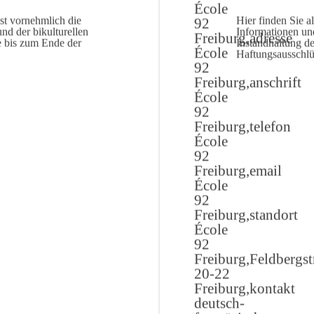
st vornehmlich die
Hier finden Sie a
nd der bikulturellen
Informationen un
e bis zum Ende der
Instandhaltung d
Haftungsausschlüs