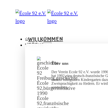
WILLKOMMEN
VEREIN
Über uns
Der Verein Ecole 92 e.V. wurde 1990
hat 1992 eine deutsch-französische 
ebenso bilingualen Kindergarten dazu
Zweisprachigkeit zu fördern. Er wir
unterstützt.