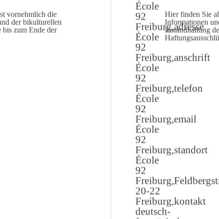
st vornehmlich die
Hier finden Sie a
nd der bikulturellen
Informationen un
e bis zum Ende der
Instandhaltung d
Haftungsausschlüs