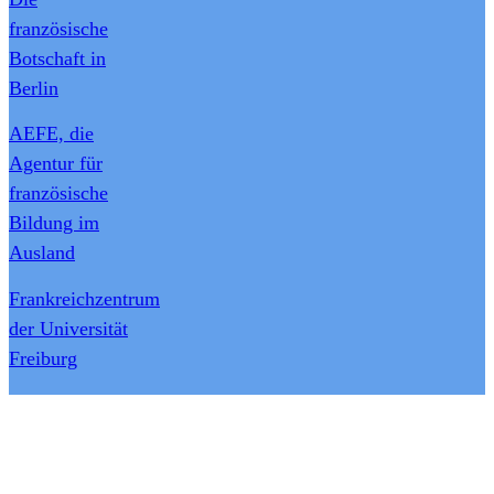
französische
Botschaft in
Berlin
AEFE, die
Agentur für
französische
Bildung im
Ausland
Frankreichzentrum
der Universität
Freiburg