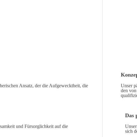
Konzep
eherischen Ansatz, der die Aufgewecktheit, die
Unser pä
den von 
qualifiz
Das 
samkeit und Fürsorglichkeit auf die
Unser
sich 