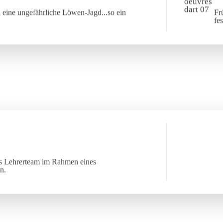
 eine ungefährliche Löwen-Jagd...so ein
Fr
fe
das Lehrerteam im Rahmen eines
n.