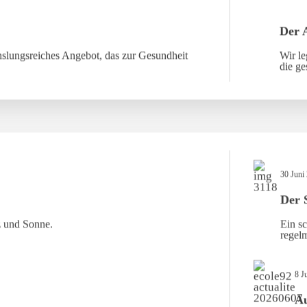
Der 
slungsreiches Angebot, das zur Gesundheit
Wir le
die ge
30 Juni
Der 
z und Sonne.
Ein sc
regelm
8 J
Au