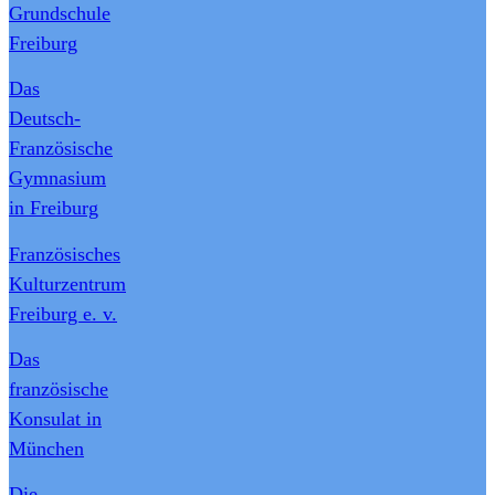
Grundschule
Freiburg
Das
Deutsch-
Französische
Gymnasium
in Freiburg
Französisches
Kulturzentrum
Freiburg e. v.
Das
französische
Konsulat in
München
Die