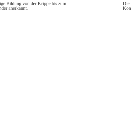
tige Bildung von der Krippe bis zum
Die 
nder anerkannt.
Konz