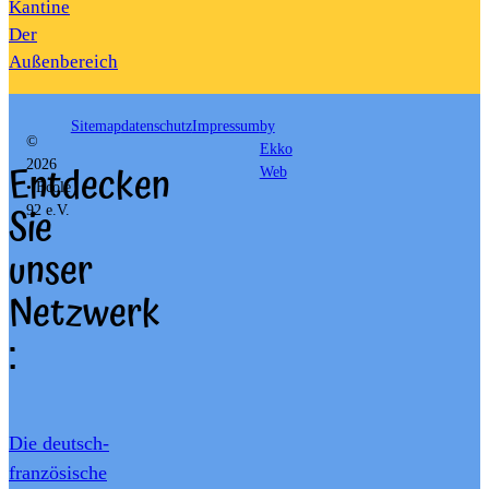
Kantine
Der
Außenbereich
Sitemap
datenschutz
Impressum
by
©
Ekko
Entdecken
2026
Web
• École
Sie
92 e.V.
unser
Netzwerk
:
Die deutsch-
französische