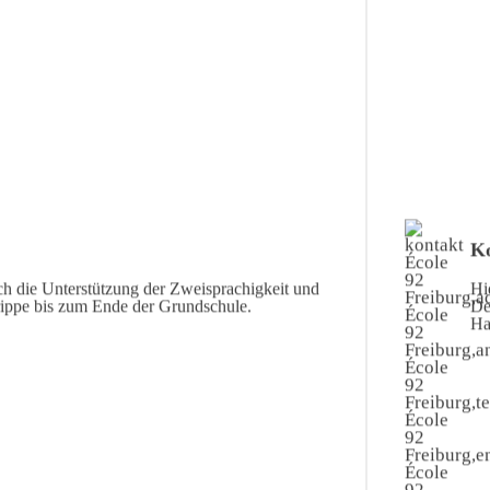
Ko
ch die Unterstützung der Zweisprachigkeit und
Hi
rippe bis zum Ende der Grundschule.
De
Ha