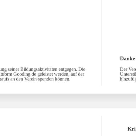
Danke
ng seiner Bildungsaktivitäten entgegen. Die
Der Vere
ttform Gooding.de geleistet werden, auf der
Unterst
nkaufs an den Verein spenden können.
hinzufü
Kri