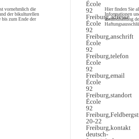
st vornehmlich die
Hier finden Sie a
nd der bikulturellen
Informationen un
e bis zum Ende der
Instandhaltung d
Haftungsausschlüs