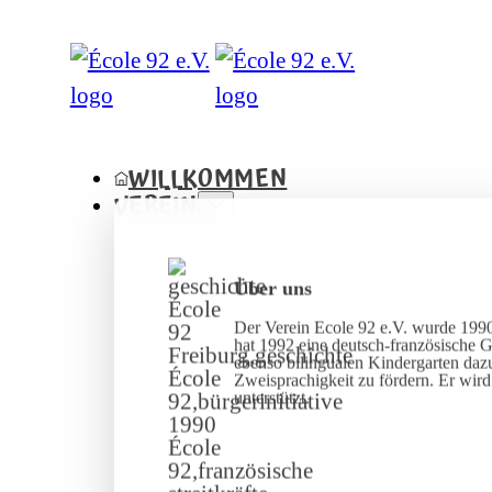
WILLKOMMEN
VEREIN
Über uns
Der Verein Ecole 92 e.V. wurde 1990
hat 1992 eine deutsch-französische 
ebenso bilingualen Kindergarten dazu
Zweisprachigkeit zu fördern. Er wir
unterstützt.