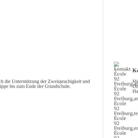
Ko
ch die Unterstützung der Zweisprachigkeit und
Hi
rippe bis zum Ende der Grundschule.
De
Ha