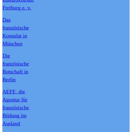
Freiburg e. v.
Das
französische
Konsulat in
München
Die
französische
Botschaft in
Berlin
AEFE, die
Agentur für
französische
Bildung im
Ausland