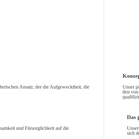
Konzep
eherischen Ansatz, der die Aufgewecktheit, die
Unser pä
den von 
qualifiz
Das 
samkeit und Fürsorglichkeit auf die
Unser
sich 