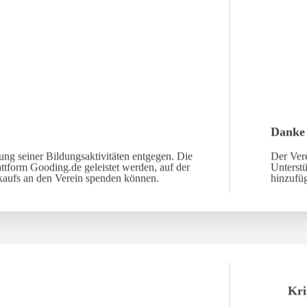
Danke
ng seiner Bildungsaktivitäten entgegen. Die
Der Vere
ttform Gooding.de geleistet werden, auf der
Unterst
nkaufs an den Verein spenden können.
hinzufü
Kri