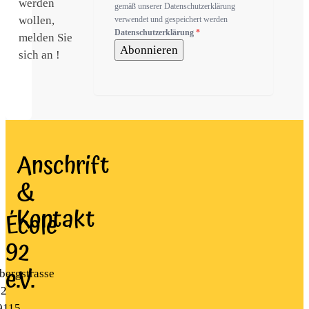
werden
gemäß unserer Datenschutzerklärung
wollen,
verwendet und gespeichert werden
Datenschutzerklärung
*
melden Sie
Abonnieren
sich an !
Anschrift
&
Kontakt
École
92
e.V.
bergstrasse
22
9115