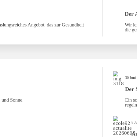
Der 
slungsreiches Angebot, das zur Gesundheit
Wir le
die ge
30 Juni
Der 
z und Sonne.
Ein sc
regelm
8 J
Au