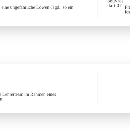
 eine ungefährliche Löwen-Jagd...so ein
Fr
fe
das Lehrerteam im Rahmen eines
n.