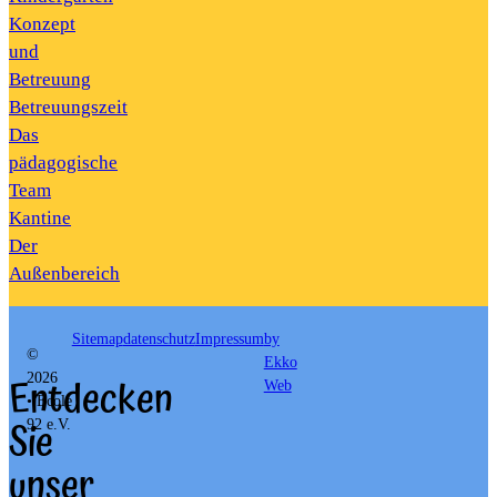
Konzept
und
Betreuung
Betreuungszeit
Das
pädagogische
Team
Kantine
Der
Außenbereich
Sitemap
datenschutz
Impressum
by
©
Ekko
Entdecken
2026
Web
• École
Sie
92 e.V.
unser