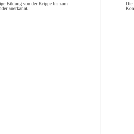
tige Bildung von der Krippe bis zum
Die 
nder anerkannt.
Konz