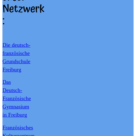
Netzwerk
:
Die deutsch-
französische
Grundschule
Freiburg
Das
Deutsch-
Französische
Gymnasium
in Freiburg
Französisches
Kulturzentrum