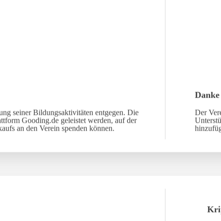
Danke
ng seiner Bildungsaktivitäten entgegen. Die
Der Vere
ttform Gooding.de geleistet werden, auf der
Unterst
nkaufs an den Verein spenden können.
hinzufü
Kri