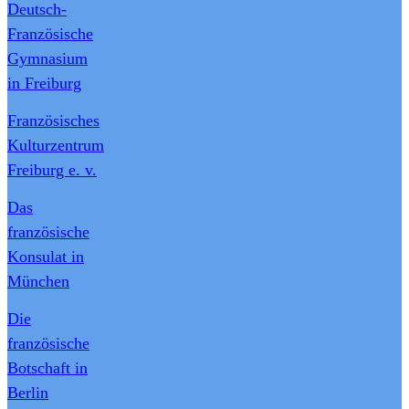
Deutsch-
Französische
Gymnasium
in Freiburg
Französisches
Kulturzentrum
Freiburg e. v.
Das
französische
Konsulat in
München
Die
französische
Botschaft in
Berlin