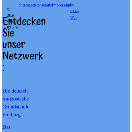
Sitemap
datenschutz
Impressum
by
©
Ekko
Entdecken
2026
Web
• École
Sie
92 e.V.
unser
Netzwerk
:
Die deutsch-
französische
Grundschule
Freiburg
Das