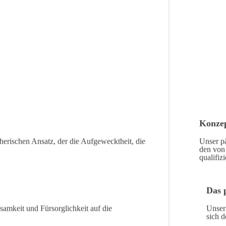
Konzep
eherischen Ansatz, der die Aufgewecktheit, die
Unser pä
den von 
qualifiz
Das 
samkeit und Fürsorglichkeit auf die
Unser
sich 