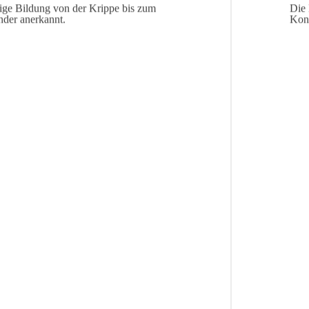
tige Bildung von der Krippe bis zum
Die 
nder anerkannt.
Konz