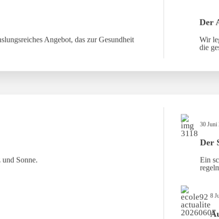
Der 
slungsreiches Angebot, das zur Gesundheit
Wir le
die ge
30 Juni
Der 
z und Sonne.
Ein sc
regelm
8 J
Au