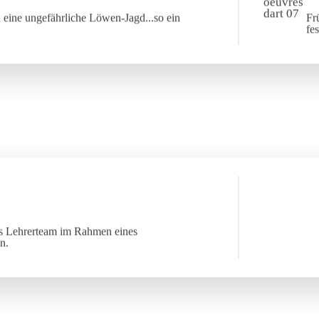
 eine ungefährliche Löwen-Jagd...so ein
Fr
fe
das Lehrerteam im Rahmen eines
n.