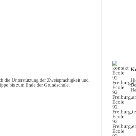
Ko
ch die Unterstützung der Zweisprachigkeit und
Hi
rippe bis zum Ende der Grundschule.
De
Ha