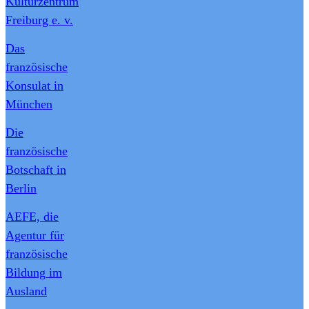
Kulturzentrum
Freiburg e. v.
Das
französische
Konsulat in
München
Die
französische
Botschaft in
Berlin
AEFE, die
Agentur für
französische
Bildung im
Ausland