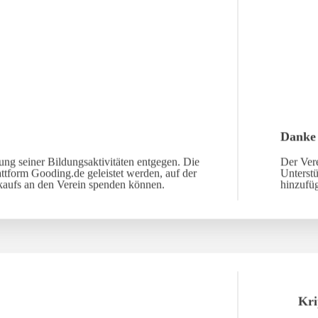
Danke
ng seiner Bildungsaktivitäten entgegen. Die
Der Vere
ttform Gooding.de geleistet werden, auf der
Unterst
nkaufs an den Verein spenden können.
hinzufü
Kri