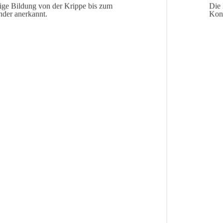
tige Bildung von der Krippe bis zum
Die 
nder anerkannt.
Konz