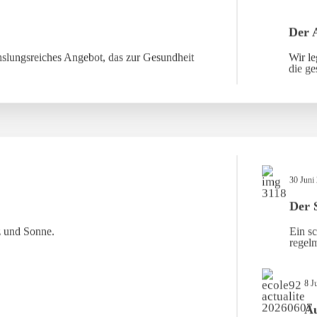
Der 
slungsreiches Angebot, das zur Gesundheit
Wir le
die ge
30 Juni
Der 
z und Sonne.
Ein sc
regelm
8 J
Au