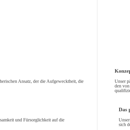
Konzep
eherischen Ansatz, der die Aufgewecktheit, die
Unser pä
den von 
qualifiz
Das 
samkeit und Fürsorglichkeit auf die
Unser
sich 