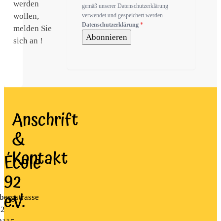
werden
gemäß unserer Datenschutzerklärung
wollen,
verwendet und gespeichert werden
Datenschutzerklärung
*
melden Sie
Abonnieren
sich an !
Anschrift
&
Kontakt
École
92
e.V.
bergstrasse
22