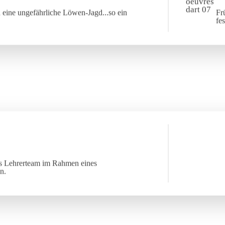
 eine ungefährliche Löwen-Jagd...so ein
Fr
fe
das Lehrerteam im Rahmen eines
n.