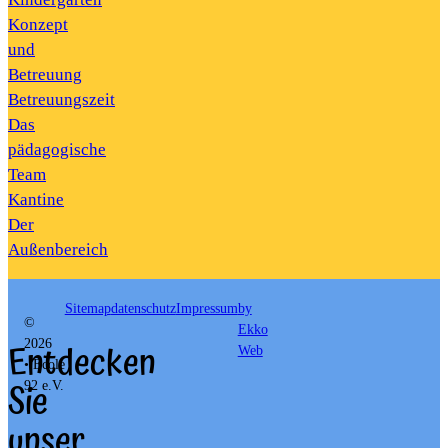
Konzept
und
Betreuung
Betreuungszeit
Das
pädagogische
Team
Kantine
Der
Außenbereich
Sitemap
datenschutz
Impressum
by
©
Ekko
Entdecken
2026
Web
• École
Sie
92 e.V.
unser