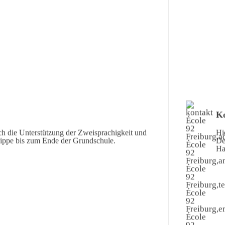
Ko
ch die Unterstützung der Zweisprachigkeit und
Hi
rippe bis zum Ende der Grundschule.
De
Ha