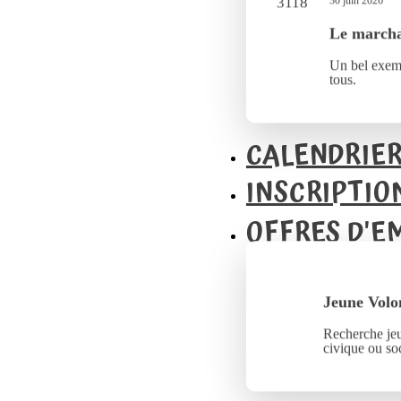
30 juin 2026
Le marcha
Un bel exemp
tous.
CALENDRIE
INSCRIPTIO
OFFRES D'E
Jeune Volo
Recherche jeu
civique ou soc