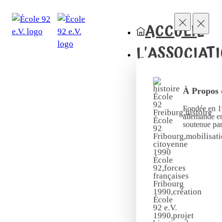
ACCUEIL
L'ASSOCIAT
À Propos 
Fondée en 19
allemande en
soutenue pa