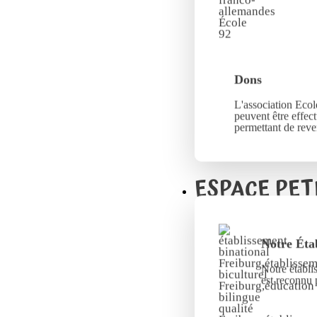
Dons
L'association Ecole
peuvent être effec
permettant de reve
ESPACE PET
Notre Éta
Notre établi
est reconnu 