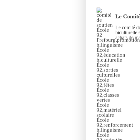
Le Comité
Le comité de
biculturelle 
achats de mat