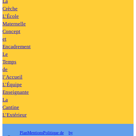
La
Crèche
L’École
Maternelle
Concept
et
Encadrement
Le
Temps
de
l’Accueil
L’Équipe
Enseignante
La
Cantine
L’Extérieur
Plan
Mentions
Politique de
by