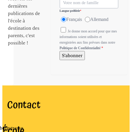
dernières
Langue préférée
*
publications de
Français
Allemand
l'école à
destination des
Je donne mon accord pour que mes
parents, c'est
informations soient utilisées et
possible !
enregistrées aux fins prévues dans notre
Politique de Confidentialité
*
S'abonner
Contact
École
bergstrasse