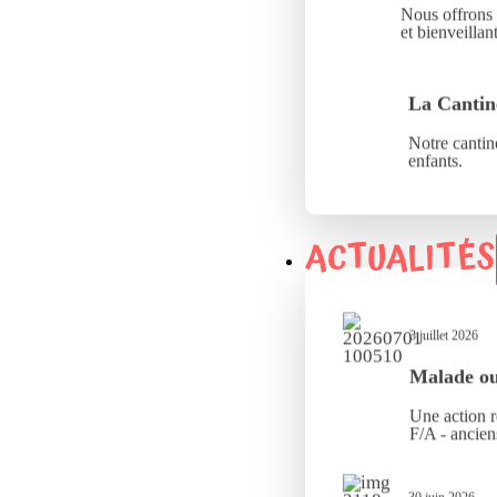
Nous offrons 
et bienveillant
La Cantin
Notre cantine
enfants.
ACTUALITÉS
3 juillet 2026
Malade ou 
Une action r
F/A - ancien