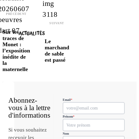
PRÉCÉDENT
SUIVANT
Sur les
ACTUALITÉS
traces de
Le
Monet :
marchand
l’exposition
de sable
inédite de
est passé
la
maternelle
Abonnez-
Email
*
vous à la lettre
d'informations
Prénom
*
Si vous souhaitez
Nom
recevoir les