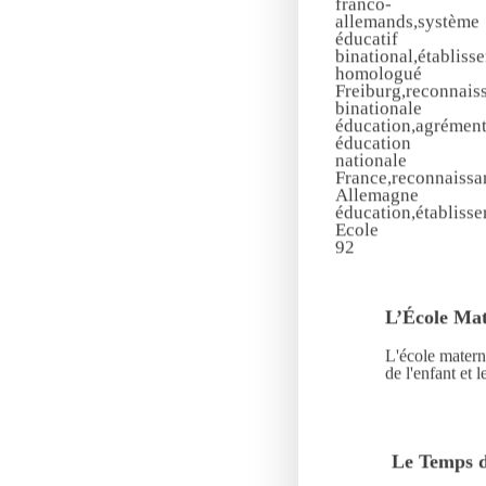
L’École Mat
L'école matern
de l'enfant et 
Le Temps d