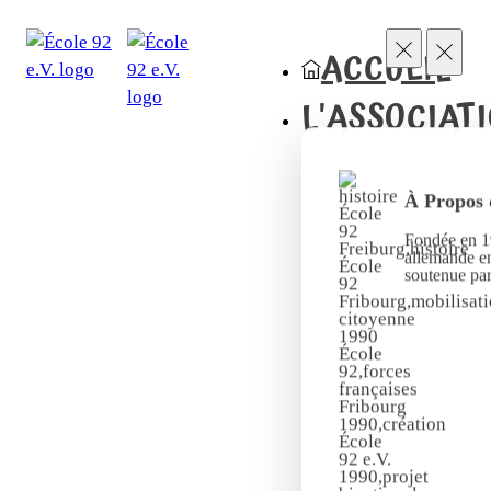
ACCUEIL
L'ASSOCIAT
À Propos 
Fondée en 19
allemande en
soutenue pa