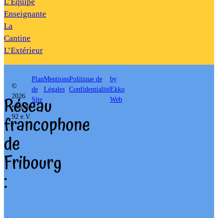
L’Équipe
Enseignante
La
Cantine
L’Extérieur
Plan
Mentions
Politique de
by
©
de
Légales
Confidentialité
Ekko
Réseau
2026
Site
Web
• École
francophone
92 e.V.
de
Fribourg
: