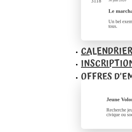
30 juin 2026
Le marcha
Un bel exemp
tous.
CALENDRIE
INSCRIPTIO
OFFRES D'E
Jeune Volo
Recherche jeu
civique ou soc