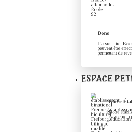
Dons
L'association Ecole
peuvent être effec
permettant de reve
ESPACE PET
Notre Éta
Notre établi
est reconnu 