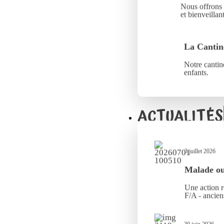
Nous offrons 
et bienveillant
La Cantin
Notre cantine
enfants.
ACTUALITÉS
3 juillet 2026
Malade ou 
Une action r
F/A - ancien