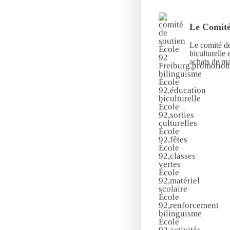
Le Comité
Le comité de
biculturelle 
achats de mat