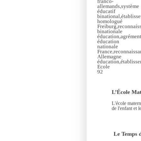
L’École Mat
L'école matern
de l'enfant et 
Le Temps d