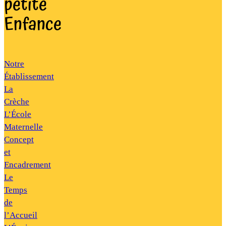
petite
Enfance
Notre
Établissement
La
Crèche
L’École
Maternelle
Concept
et
Encadrement
Le
Temps
de
l’Accueil