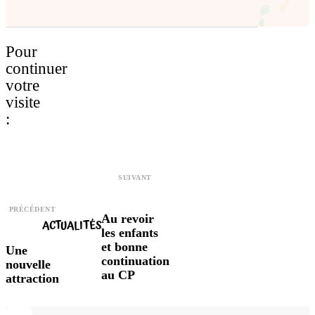
Pour
continuer
votre
visite
:
SUIVANT
PRÉCÉDENT
Au revoir
ACTUALITÉS
les enfants
et bonne
Une
continuation
nouvelle
au CP
attraction