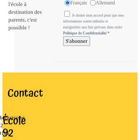
Français
Allemand
l'école à
destination des
Je donne mon accord pour que mes
parents, c'est
informations soient utilisées et
possible !
enregistrées aux fins prévues dans notre
Politique de Confidentialité
*
S'abonner
Contact
École
bergstrasse
22
92
9115