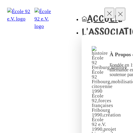
ACCUEIL
L'ASSOCIAT
À Propos 
Fondée en 19
allemande en
soutenue pa