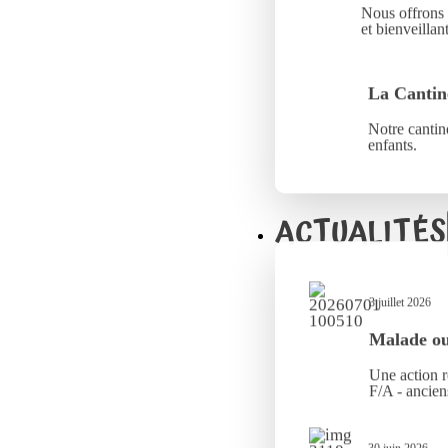
Nous offrons 
et bienveillant
La Cantin
Notre cantine
enfants.
ACTUALITÉS
3 juillet 2026
Malade ou 
Une action r
F/A - ancien