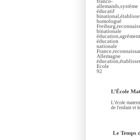
L’École Mat
L'école matern
de l'enfant et 
Le Temps d