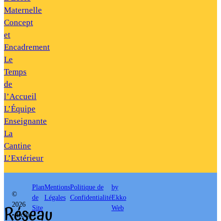
Maternelle
Concept
et
Encadrement
Le
Temps
de
l’Accueil
L’Équipe
Enseignante
La
Cantine
L’Extérieur
Plan
Mentions
Politique de
by
©
de
Légales
Confidentialité
Ekko
Réseau
2026
Site
Web
• École