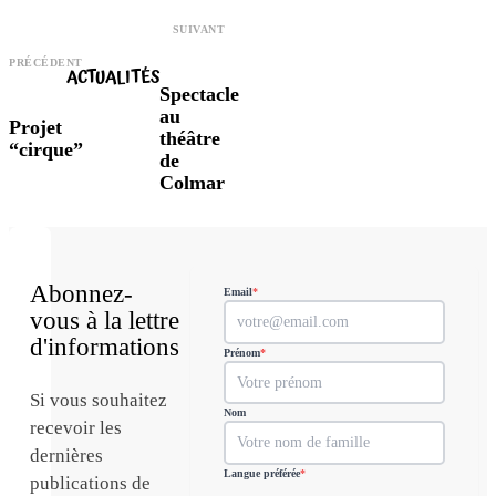
SUIVANT
PRÉCÉDENT
ACTUALITÉS
Spectacle
au
Projet
théâtre
“cirque”
de
Colmar
Abonnez-
Email
*
vous à la lettre
d'informations
Prénom
*
Si vous souhaitez
Nom
recevoir les
dernières
Langue préférée
*
publications de