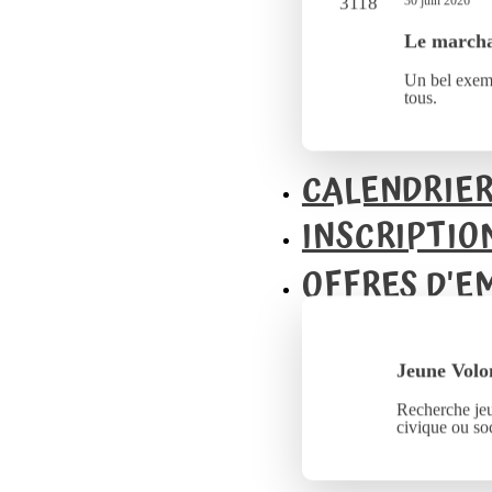
30 juin 2026
Le marcha
Un bel exemp
tous.
CALENDRIE
INSCRIPTIO
OFFRES D'E
Jeune Volo
Recherche jeu
civique ou soc