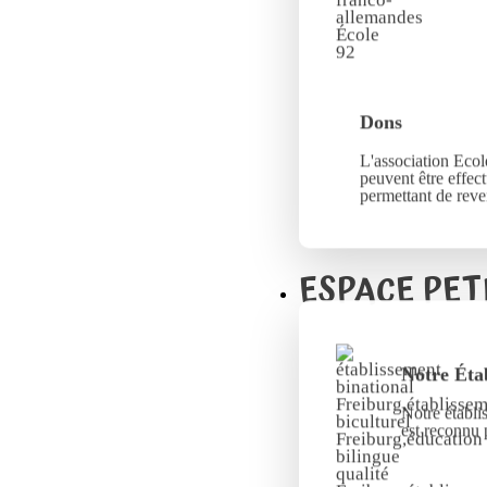
Dons
L'association Ecole
peuvent être effec
permettant de reve
ESPACE PET
Notre Éta
Notre établi
est reconnu 