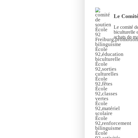
Le Comité
Le comité de
biculturelle 
achats de mat