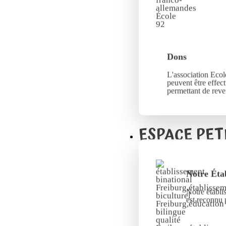
Dons
L'association Ecole
peuvent être effec
permettant de reve
ESPACE PET
Notre Éta
Notre établi
est reconnu 