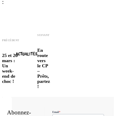
:
SUIVANT
PRÉCÉDENT
En
ACTUALITÉS
25 et 26
route
mars :
vers
Un
le CP
week-
–
end de
Prêts,
choc !
partez
!
Abonnez-
Email
*