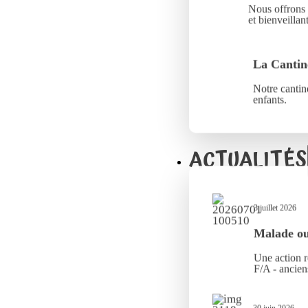
Nous offrons 
et bienveillant
La Cantin
Notre cantine
enfants.
ACTUALITÉS
3 juillet 2026
Malade ou 
Une action r
F/A - ancien