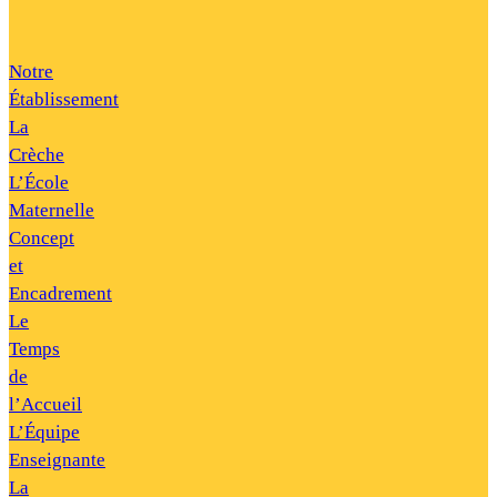
Notre
Établissement
La
Crèche
L’École
Maternelle
Concept
et
Encadrement
Le
Temps
de
l’Accueil
L’Équipe
Enseignante
La