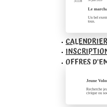
30 juin 2026
Le marcha
Un bel exemp
tous.
CALENDRIE
INSCRIPTIO
OFFRES D'E
Jeune Volo
Recherche jeu
civique ou soc