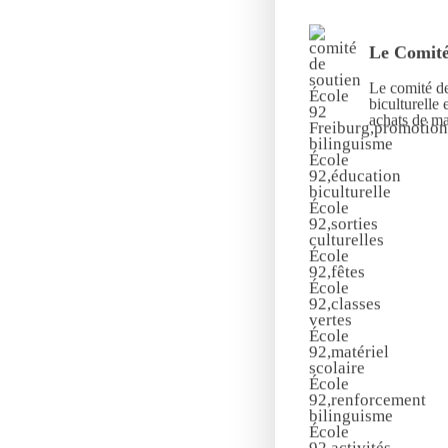
Le Comité
Le comité de
biculturelle 
achats de mat