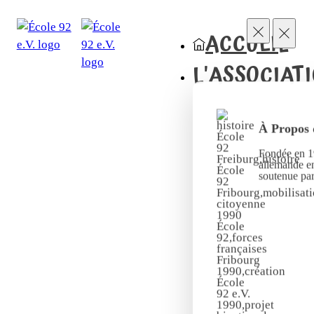
ACCUEIL
L'ASSOCIAT
À Propos 
Fondée en 19
allemande en
soutenue pa