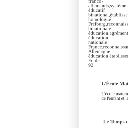
L’École Mat
L'école matern
de l'enfant et 
Le Temps d