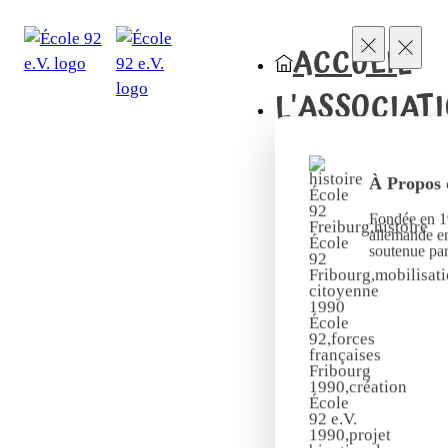
ACCUEIL
L'ASSOCIAT
À Propos 
Fondée en 19
allemande en
soutenue pa