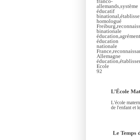
L’École Mat
L'école matern
de l'enfant et 
Le Temps d