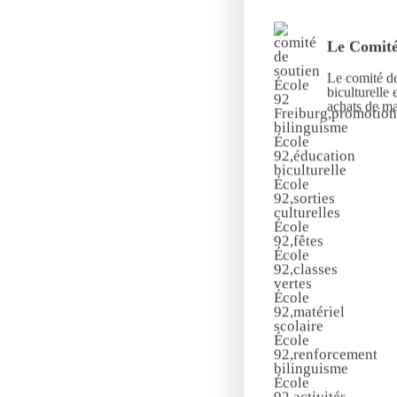
Le Comité
Le comité de
biculturelle 
achats de mat