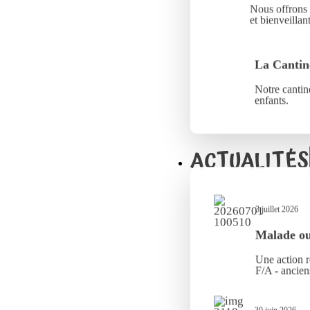
Nous offrons 
et bienveillant
La Cantin
Notre cantine
enfants.
ACTUALITÉS
3 juillet 2026
Malade ou 
Une action r
F/A - ancien