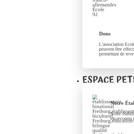
Dons
L'association Ecole
peuvent être effec
permettant de reve
ESPACE PET
Notre Éta
Notre établi
est reconnu 