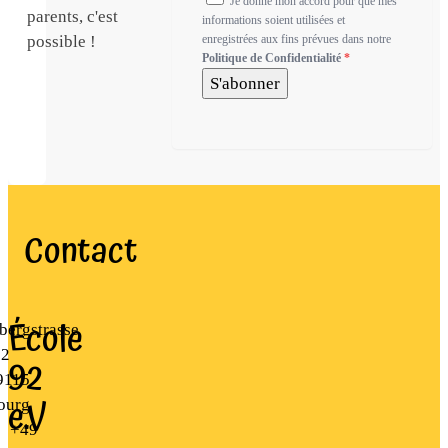
Je donne mon accord pour que mes
parents, c'est
informations soient utilisées et
possible !
enregistrées aux fins prévues dans notre
Politique de Confidentialité
*
S'abonner
Contact
École
bergstrasse
22
92
9115
e.V
ourg
+49