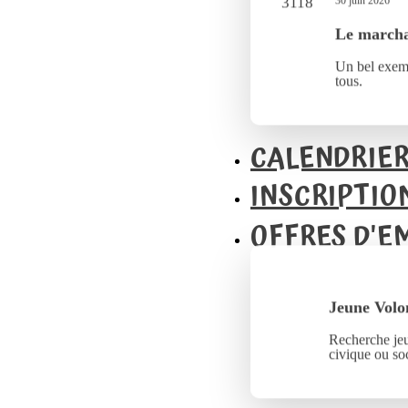
30 juin 2026
Le marcha
Un bel exemp
tous.
CALENDRIE
INSCRIPTIO
OFFRES D'E
Jeune Volo
Recherche jeu
civique ou soc