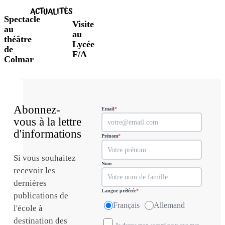
ACTUALITÉS
Spectacle
Visite
au
au
théâtre
Lycée
de
F/A
Colmar
Abonnez-
Email
*
vous à la lettre
d'informations
Prénom
*
Si vous souhaitez
Nom
recevoir les
dernières
Langue préférée
*
publications de
Français
Allemand
l'école à
destination des