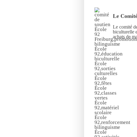
Le Comité
Le comité de
biculturelle 
achats de mat