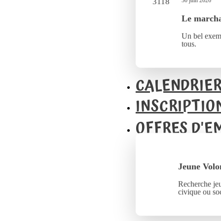
30 juin 2026
Le marcha
Un bel exemp
tous.
CALENDRIE
INSCRIPTIO
OFFRES D'E
Jeune Volo
Recherche jeu
civique ou soc