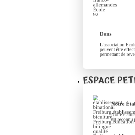
Dons
L'association Ecole
peuvent être effec
permettant de reve
ESPACE PET
Notre Éta
Notre établi
est reconnu 