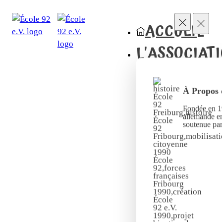
ACCUEIL
L'ASSOCIAT
À Propos 
Fondée en 19
allemande en
soutenue pa