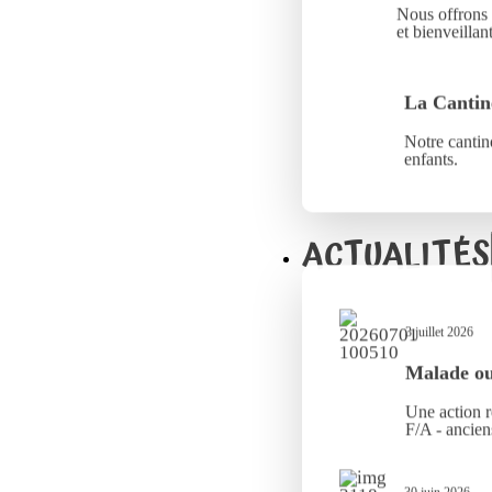
Nous offrons 
et bienveillant
La Cantin
Notre cantine
enfants.
ACTUALITÉS
3 juillet 2026
Malade ou 
Une action r
F/A - ancien