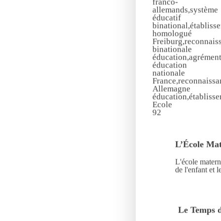
L’École Mat
L'école matern
de l'enfant et 
Le Temps d