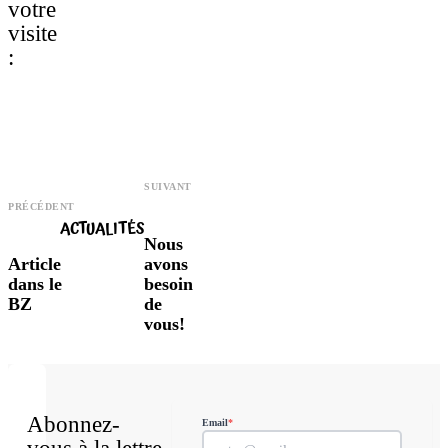
votre
visite
:
SUIVANT
PRÉCÉDENT
ACTUALITÉS
Nous
Article
avons
dans le
besoin
BZ
de
vous!
Abonnez-
Email
*