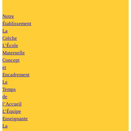
Notre
Établissement
La
Crèche
L’École
Maternelle
Concept
et
Encadrement
Le
Temps
de
l’Accueil
L’Équipe
Enseignante
La