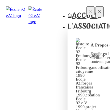
ACCUEIL
L'ASSOCIAT
À Propos 
Fondée en 19
allemande en
soutenue pa