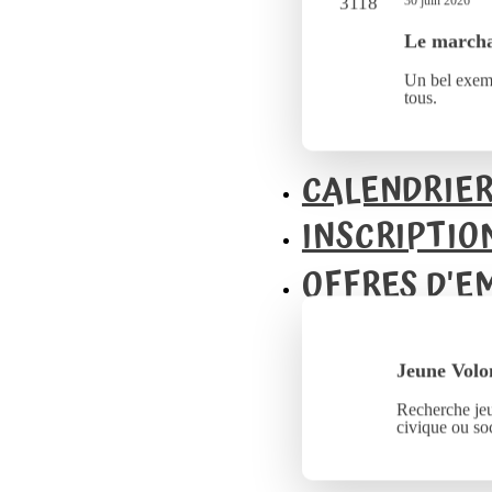
30 juin 2026
Le marcha
Un bel exemp
tous.
CALENDRIE
INSCRIPTIO
OFFRES D'E
Jeune Volo
Recherche jeu
civique ou soc