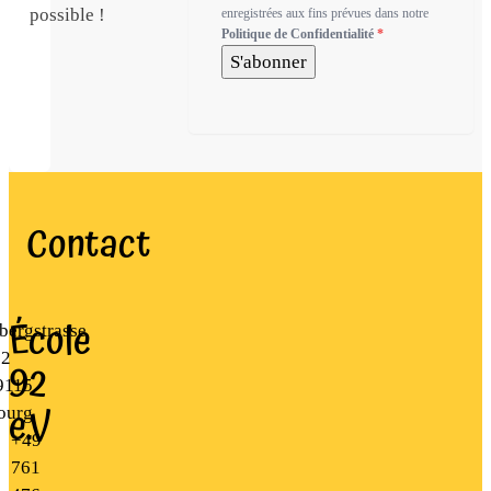
possible !
enregistrées aux fins prévues dans notre
Politique de Confidentialité
*
S'abonner
Contact
École
bergstrasse
22
92
9115
e.V
ourg
+49
761