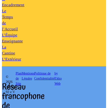
Encadrement
Le
Temps
de
l’Accueil
L’Équipe
Enseignante
La
Cantine
L’Extérieur
Plan
Mentions
Politique de
by
©
de
Légales
Confidentialité
Ekko
Réseau
2026
Site
Web
• École
francophone
92 e.V.
de