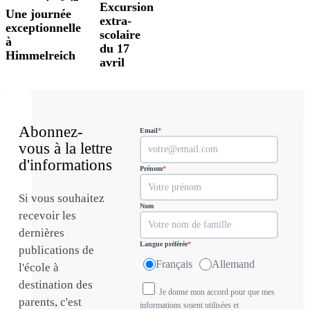
Excursion
Une journée
extra-
exceptionnelle
scolaire
à
du 17
Himmelreich
avril
Abonnez-
Email
*
vous à la lettre
d'informations
Prénom
*
Si vous souhaitez
Nom
recevoir les
dernières
Langue préférée
*
publications de
Français
Allemand
l'école à
destination des
Je donne mon accord pour que mes
parents, c'est
informations soient utilisées et