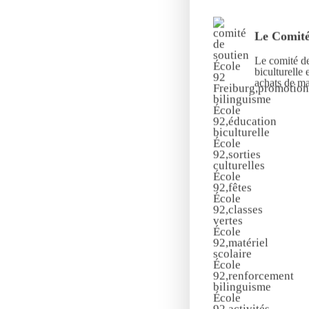
Le Comité
Le comité de
biculturelle 
achats de mat