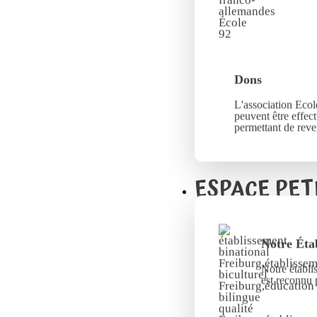
Dons
L'association Ecole
peuvent être effec
permettant de reve
ESPACE PET
Notre Éta
Notre établi
est reconnu 