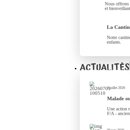
Nous offrons 
et bienveillant
La Cantin
Notre cantine
enfants.
ACTUALITÉS
3 juillet 2026
Malade ou 
Une action r
F/A - ancien