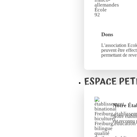
Dons
L'association Ecole
peuvent être effec
permettant de reve
ESPACE PET
Notre Éta
Notre établi
est reconnu 