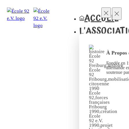
ACCUEIL
L'ASSOCIAT
À Propos 
Fondée en 19
allemande en
soutenue pa