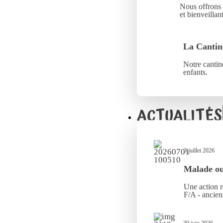
Nous offrons 
et bienveillant
La Cantin
Notre cantine
enfants.
ACTUALITÉS
3 juillet 2026
Malade ou 
Une action r
F/A - ancien