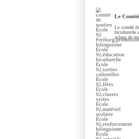
Le Comité
Le comité de
biculturelle 
achats de mat