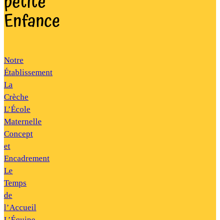
petite
Enfance
Notre
Établissement
La
Crèche
L’École
Maternelle
Concept
et
Encadrement
Le
Temps
de
l’Accueil
L’Équipe