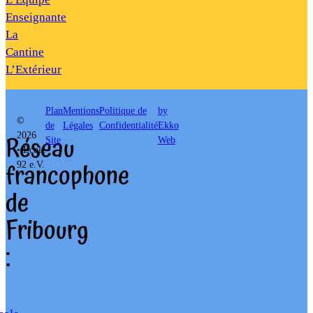
Enseignante
La
Cantine
L’Extérieur
Plan
Mentions
Politique de
by
©
de
Légales
Confidentialité
Ekko
Réseau
2026
Site
Web
• École
francophone
92 e.V.
de
Fribourg
: