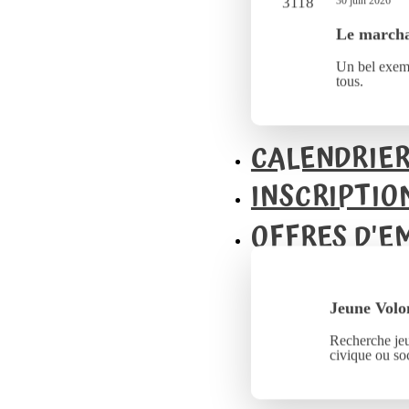
30 juin 2026
Le marcha
Un bel exemp
tous.
CALENDRIE
INSCRIPTIO
OFFRES D'E
Jeune Volo
Recherche jeu
civique ou soc