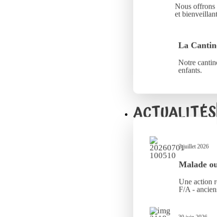
Nous offrons 
et bienveillant
La Cantin
Notre cantine
enfants.
ACTUALITÉS
3 juillet 2026
Malade ou 
Une action r
F/A - ancien