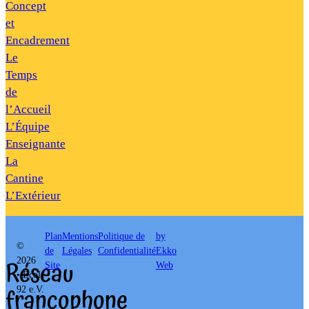
Concept
et
Encadrement
Le
Temps
de
l’Accueil
L’Équipe
Enseignante
La
Cantine
L’Extérieur
Plan
Mentions
Politique de
by
©
de
Légales
Confidentialité
Ekko
Réseau
2026
Site
Web
• École
francophone
92 e.V.