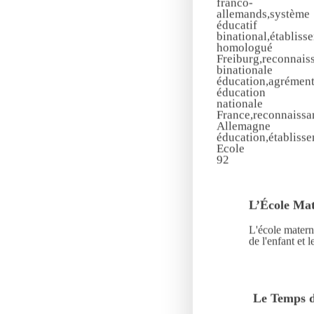
L’École Mat
L'école matern
de l'enfant et 
Le Temps d