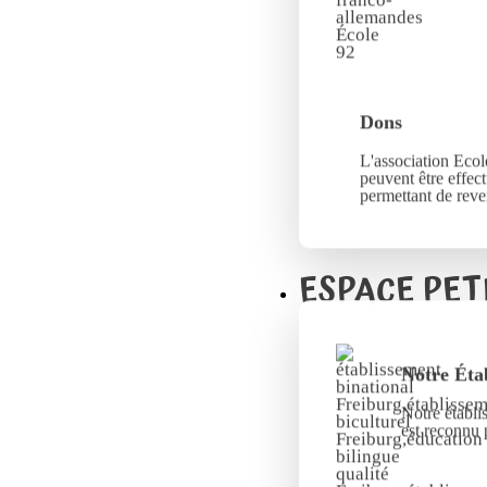
Dons
L'association Ecole
peuvent être effec
permettant de reve
ESPACE PET
Notre Éta
Notre établi
est reconnu 