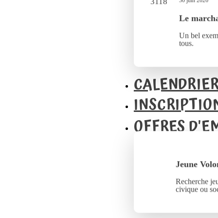
30 juin 2026
Le marcha
Un bel exemp
tous.
CALENDRIE
INSCRIPTIO
OFFRES D'E
Jeune Volo
Recherche jeu
civique ou soc