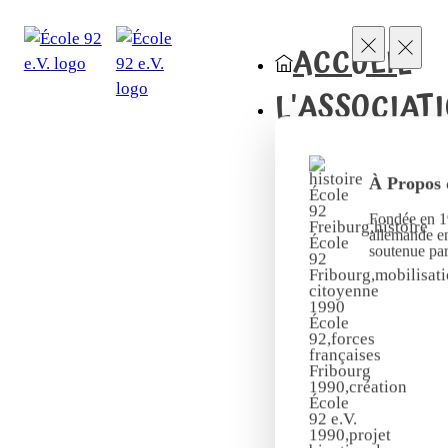
ACCUEIL
L'ASSOCIAT
À Propos 
Fondée en 19
allemande en
soutenue pa