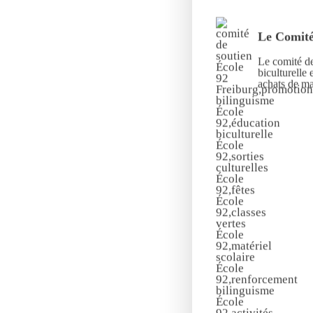
Le Comité
Le comité de
biculturelle 
achats de mat