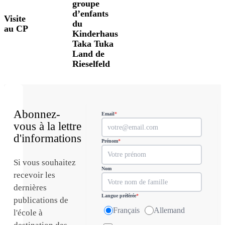
groupe
d’enfants
Visite
du
au CP
Kinderhaus
Taka Tuka
Land de
Rieselfeld
Abonnez-
Email
*
vous à la lettre
d'informations
Prénom
*
Si vous souhaitez
Nom
recevoir les
dernières
Langue préférée
*
publications de
Français
Allemand
l'école à