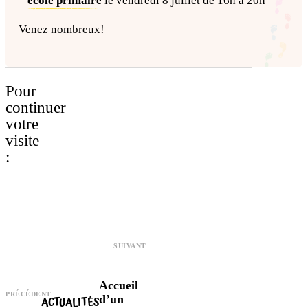
–
école primaire
le vendredi 8 juillet de 16h à 20h
Venez nombreux!
Pour
continuer
votre
visite
:
SUIVANT
Accueil
PRÉCÉDENT
d’un
ACTUALITÉS