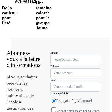
ACTUALITÉS
Une
De la
semaine
couleur
colorée
pour
pour le
l’été
groupe
Jaune
Abonnez-
Email
*
vous à la lettre
d'informations
Prénom
*
Si vous souhaitez
Nom
recevoir les
dernières
Langue préférée
*
publications de
Français
Allemand
l'école à
destination des
Je donne mon accord pour que mes