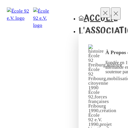
ACCUEIL
L'ASSOCIAT
À Propos 
Fondée en 19
allemande en
soutenue pa