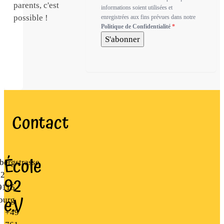
parents, c'est
informations soient utilisées et
possible !
enregistrées aux fins prévues dans notre
Politique de Confidentialité
*
S'abonner
Contact
École
bergstrasse
22
92
9115
e.V
ourg
+49