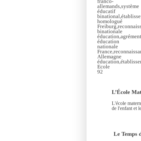
L’École Mat
L'école matern
de l'enfant et 
Le Temps d