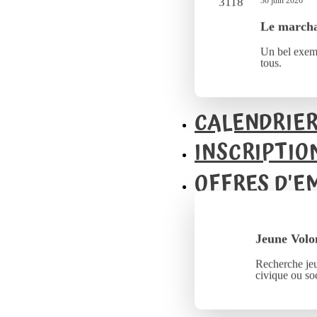
30 juin 2026
Le marcha
Un bel exemp
tous.
CALENDRIE
INSCRIPTIO
OFFRES D'E
Jeune Volo
Recherche jeu
civique ou soc