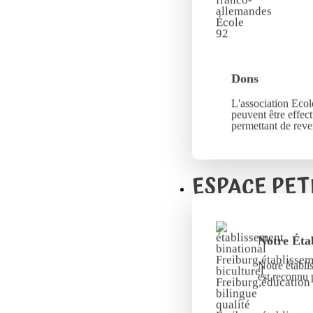
Dons
L'association Ecole
peuvent être effec
permettant de reve
ESPACE PET
Notre Éta
Notre établi
est reconnu 