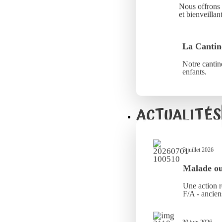
Nous offrons 
et bienveillant
La Cantin
Notre cantine
enfants.
ACTUALITÉS
3 juillet 2026
Malade ou 
Une action r
F/A - ancien