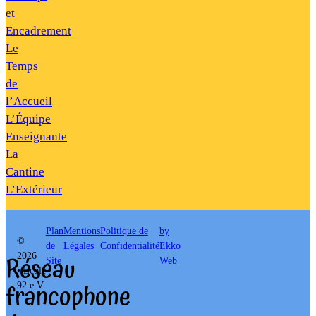
et
Encadrement
Le
Temps
de
l’Accueil
L’Équipe
Enseignante
La
Cantine
L’Extérieur
Plan
Mentions
Politique de
by
©
de
Légales
Confidentialité
Ekko
Réseau
2026
Site
Web
• École
francophone
92 e.V.