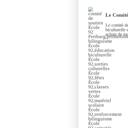
Le Comité
Le comité de
biculturelle 
achats de mat